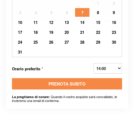
1
2
3
4
5
6
7
8
9
10
11
12
13
14
15
16
17
18
19
20
21
22
23
24
25
26
27
28
29
30
31
Orario preferito
*
PRENOTA SUBITO
Quando il vostro acquisto sarà convalidato, le
La preghiamo di notare:
invieremo una email di conferma.