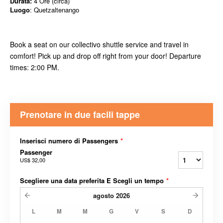
Durata:
4 Ore (circa)
Luogo
: Quetzaltenango
Book a seat on our collectivo shuttle service and travel in
comfort! Pick up and drop off right from your door! Departure
times: 2:00 PM.
Prenotare in due facili tappe
Inserisci numero di Passengers
*
Passenger
US$ 32,00
Scegliere una data preferita E Scegli un tempo
*
agosto
2026
L
M
M
G
V
S
D