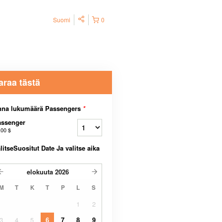
Suomi
0
araa tästä
nna lukumäärä Passengers
*
assenger
,00 $
litseSuositut Date Ja valitse aika
elokuuta
2026
M
T
K
T
P
L
S
1
2
3
4
5
6
7
8
9