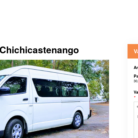
o Chichicastenango
V
A
P
30
Va
*