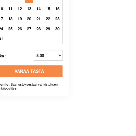
10
11
12
13
14
15
16
17
18
19
20
21
22
23
24
25
26
27
28
29
30
31
ika
*
VARAA TÄSTÄ
Saat ostoksestasi vahvistuksen
omio:
hköpostitse.